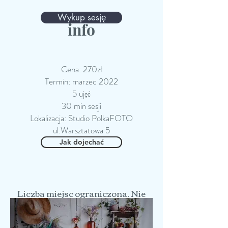
Wykup sesję
info
Cena: 270zł
Termin: marzec 2022
5 ujęć
30 min sesji
Lokalizacja: Studio PolkaFOTO
ul.Warsztatowa 5
Jak dojechać
Liczba miejsc ograniczona. Nie
zwlekajcie, terminy co roku
rozchodzą się w mgnieniu oka!