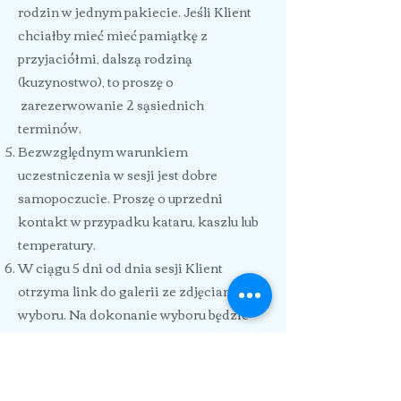
rodzin w jednym pakiecie. Jeśli Klient
chciałby mieć mieć pamiątkę z
przyjaciółmi, dalszą rodziną
(kuzynostwo), to proszę o
zarezerwowanie 2 sąsiednich
terminów.
Bezwzględnym warunkiem
uczestniczenia w sesji jest dobre
samopoczucie. Proszę o uprzedni
kontakt w przypadku kataru, kaszlu lub
temperatury.
W ciągu 5 dni od dnia sesji Klient
otrzyma link do galerii ze zdjęciami do
wyboru. Na dokonanie wyboru będzie
miał 48 godzin. Wybrane przez Klienta
zdjęcia zostaną następnie poddane
obróbce i dostarczone do niego w