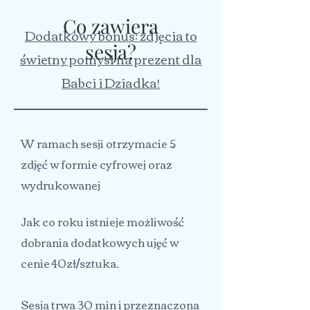
Co zawiera
Dodatkowy bonus: zdjęcia to
sesja?
świetny pomysł na prezent dla
Babci i Dziadka!
W ramach sesji otrzymacie 5
zdjęć w formie cyfrowej oraz
wydrukowanej
Jak co roku istnieje możliwość
dobrania dodatkowych ujęć w
cenie 40zł/sztuka.
Sesja trwa 30 min i przeznaczona