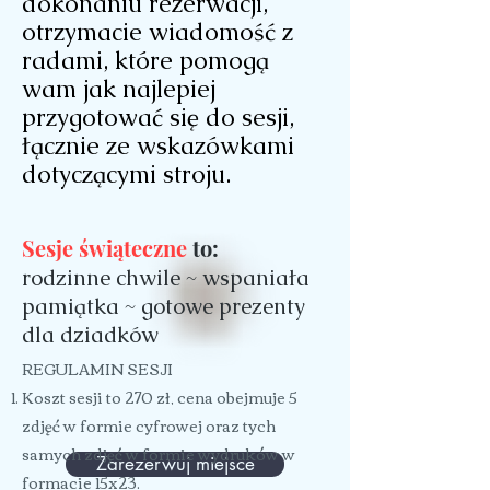
dokonaniu rezerwacji,
otrzymacie wiadomość z
radami, które pomogą
wam jak najlepiej
przygotować się do sesji,
łącznie ze wskazówkami
dotyczącymi stroju.
Sesje świąteczne
to:
rodzinne chwile ~ wspaniała
pamiątka ~ gotowe prezenty
dla dziadków
REGULAMIN SESJI
Koszt sesji to 270 zł, cena obejmuje 5
zdjęć w formie cyfrowej oraz tych
samych zdjęć w formie wydruków w
Zarezerwuj miejsce
formacie 15x23.